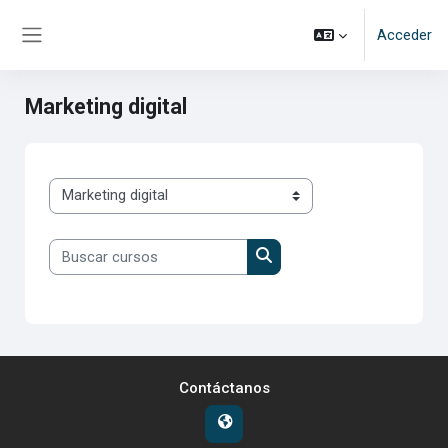
Salta al contenido principal
Acceder
Panel lateral
Marketing digital
Categorías
Buscar cursos
Buscar cursos
Contáctanos